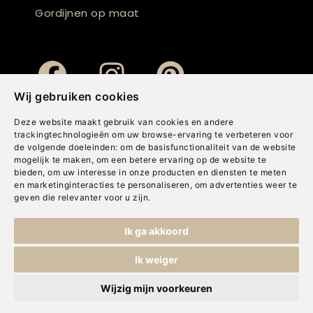
Gordijnen op maat
Wij gebruiken cookies
Deze website maakt gebruik van cookies en andere
trackingtechnologieën om uw browse-ervaring te verbeteren voor
de volgende doeleinden:
om de basisfunctionaliteit van de website
mogelijk te maken
,
om een betere ervaring op de website te
bieden
,
om uw interesse in onze producten en diensten te meten
en marketinginteracties te personaliseren
,
om advertenties weer te
geven die relevanter voor u zijn
.
Copyright © Concepts & Companies BV. Alle rechten voorbehouden.
Ik ga akkoord
Privacybeleid
|
Disclaimer
|
Cookies
Ik weiger
Wijzig mijn voorkeuren