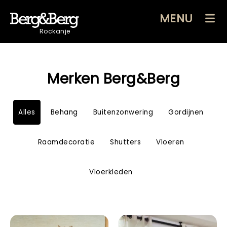
MENU
Rockanje
Merken Berg&Berg
Alles
Behang
Buitenzonwering
Gordijnen
Raamdecoratie
Shutters
Vloeren
Vloerkleden