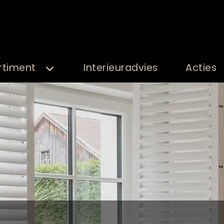
rtiment
Interieuradvies
Acties