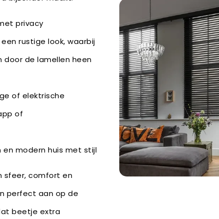
met privacy
een rustige look, waarbij
 door de lamellen heen
ge of elektrische
app of
)
m en modern huis met stijl
 sfeer, comfort en
en perfect aan op de
dat beetje extra