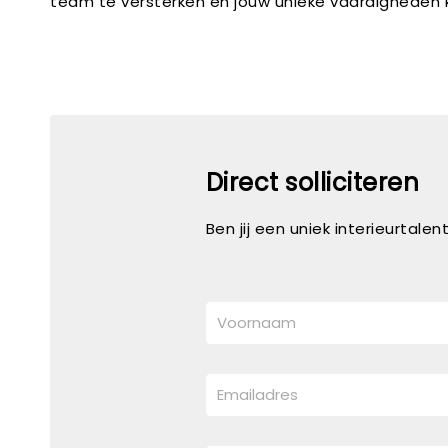
team te versterken en jouw unieke vaardigheden k
Direct solliciteren
Ben jij een uniek interieurtale