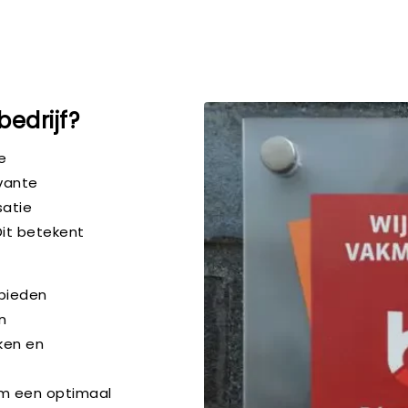
edrijf?
e
evante
satie
Dit betekent
 bieden
n
ken en
om een optimaal