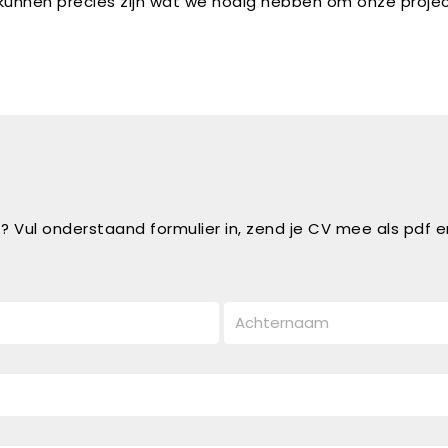
unnen precies zijn wat we nodig hebben om onze project
nt? Vul onderstaand formulier in, zend je CV mee als pdf en