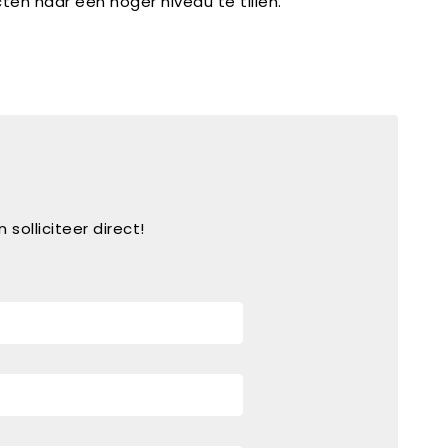
en naar een hoger niveau te tillen.
 solliciteer direct!