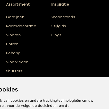
Assortiment
Inspiratie
Gordijnen
Woontrends
Raamdecoratie
Stijlgids
Vloeren
Blogs
Horren
Behang
Vloerkleden
Shutters
Buitenzonwering
ookies
Inbetween gordijnen
Wave gordijnen
k van cookies en andere trackingtechnologieën om uw
eren voor de volgende doeleinden:
om de
Gordijnen op maat