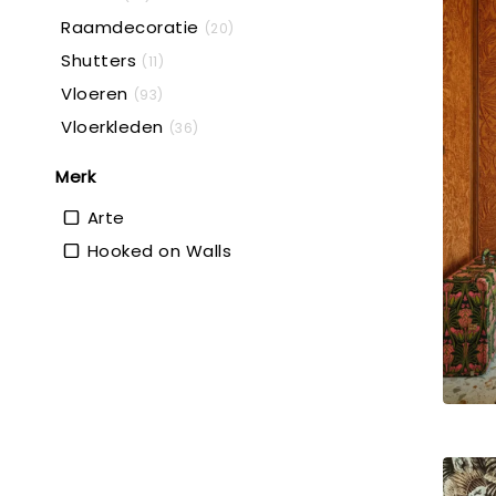
Raamdecoratie
(20)
Shutters
(11)
Vloeren
(93)
Vloerkleden
(36)
Merk
Arte
Hooked on Walls