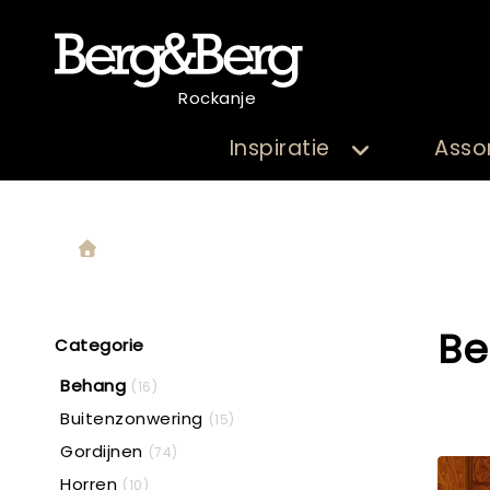
Rockanje
Inspiratie
Asso
B
Categorie
Behang
(16)
Buitenzonwering
(15)
Gordijnen
(74)
Horren
(10)