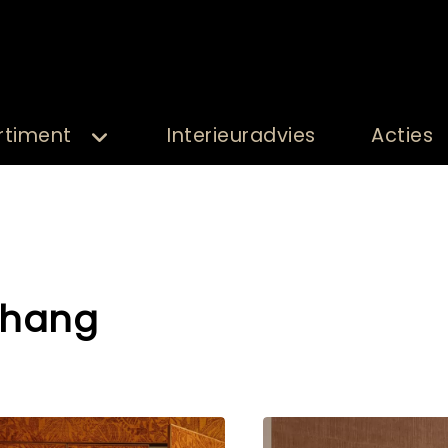
rtiment
Interieuradvies
Acties
ehang