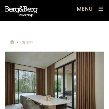
MENU
Rockanje
»
Stijlgids