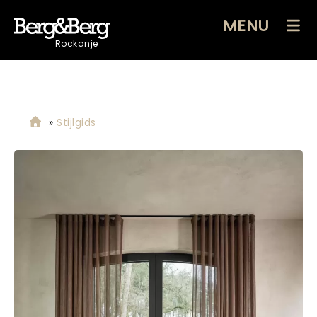
MENU
Rockanje
»
Stijlgids