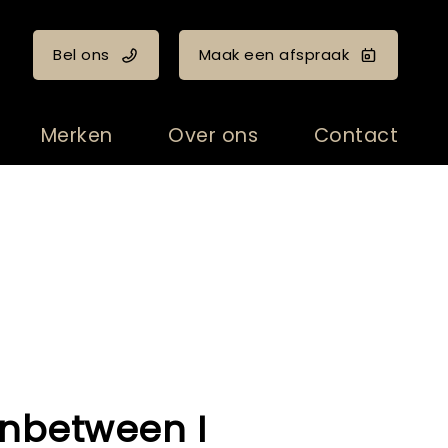
Bel ons
Maak een afspraak
Merken
Over ons
Contact
inbetween I