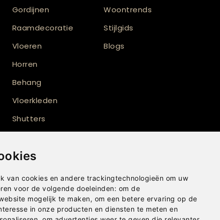
Gordijnen
Woontrends
Raamdecoratie
Stijlgids
Vloeren
Blogs
Horren
Behang
Vloerkleden
Shutters
Buitenzonwering
ookies
Inbetween gordijnen
Wave gordijnen
k van cookies en andere trackingtechnologieën om uw
eren voor de volgende doeleinden:
om de
Gordijnen op maat
 website mogelijk te maken
,
om een betere ervaring op de
nteresse in onze producten en diensten te meten en
sonaliseren
,
om advertenties weer te geven die relevanter