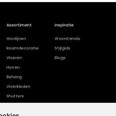
Assortiment
Inspiratie
Gordijnen
Woontrends
Raamdecoratie
Stijlgids
Vloeren
Blogs
Horren
Behang
Vloerkleden
Shutters
Buitenzonwering
ookies
Inbetween gordijnen