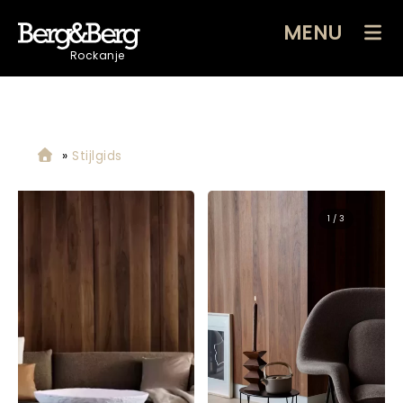
MENU
Rockanje
»
Stijlgids
2 / 3