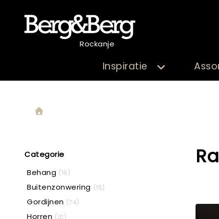
Rockanje
Inspiratie
Asso
Ra
Categorie
Behang
(16)
Buitenzonwering
(15)
Gordijnen
(74)
Horren
(10)