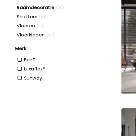
Raamdecoratie
(20)
Shutters
(11)
Vloeren
(93)
Vloerkleden
(36)
Merk
BezT
Luxaflex®
Sunway