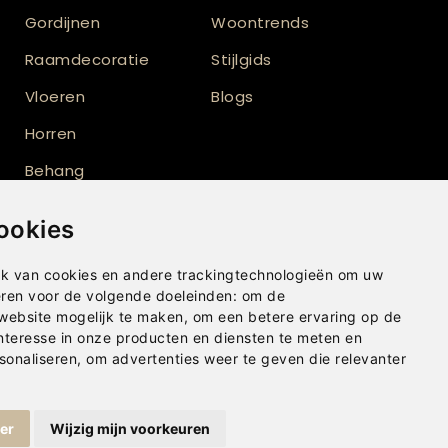
Gordijnen
Woontrends
Raamdecoratie
Stijlgids
Vloeren
Blogs
Horren
Behang
Vloerkleden
ookies
Shutters
k van cookies en andere trackingtechnologieën om uw
Buitenzonwering
eren voor de volgende doeleinden:
om de
 website mogelijk te maken
,
om een betere ervaring op de
nteresse in onze producten en diensten te meten en
sonaliseren
,
om advertenties weer te geven die relevanter
ger
Wijzig mijn voorkeuren