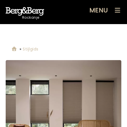
MENU
Rockanje
»
Stijlgids