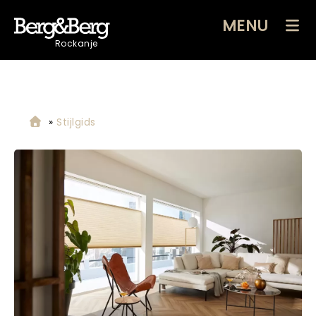
MENU
Rockanje
»
Stijlgids